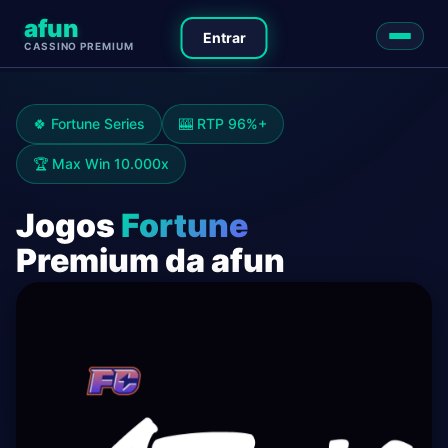
afun
Entrar
CASSINO PREMIUM
🍀 Fortune Series
🎰 RTP 96%+
🏆 Max Win 10.000x
Jogos
Fortune
Premium da afun