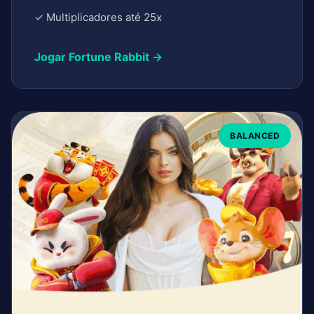
✓ Multiplicadores até 25x
Jogar Fortune Rabbit →
BALANCED