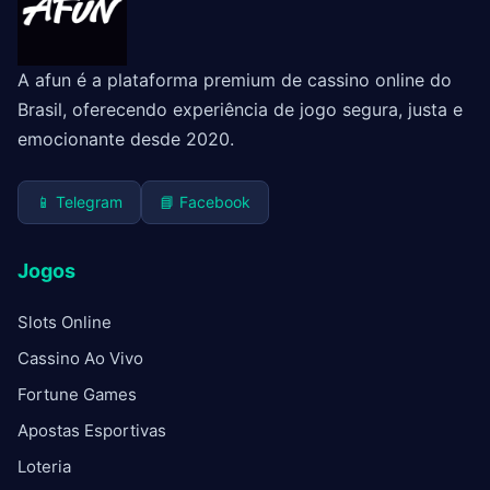
A afun é a plataforma premium de cassino online do
Brasil, oferecendo experiência de jogo segura, justa e
emocionante desde 2020.
📱 Telegram
📘 Facebook
Jogos
Slots Online
Cassino Ao Vivo
Fortune Games
Apostas Esportivas
Loteria