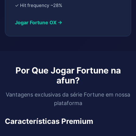
✓ Hit frequency ~28%
Jogar Fortune OX →
Por Que Jogar Fortune na
afun?
Vantagens exclusivas da série Fortune em nossa
plataforma
Características Premium