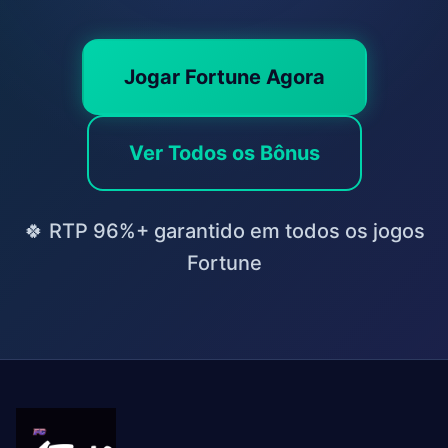
Jogar Fortune Agora
Ver Todos os Bônus
🍀 RTP 96%+ garantido em todos os jogos
Fortune