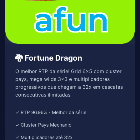
🐉 Fortune Dragon
O melhor RTP da série! Grid 6×5 com cluster
pays, mega wilds 3×3 e multiplicadores
progressivos que chegam a 32x em cascatas
consecutivas ilimitadas.
✓ RTP 96.96% - Melhor da série
✓ Cluster Pays Mechanic
✓ Multiplicadores até 32x