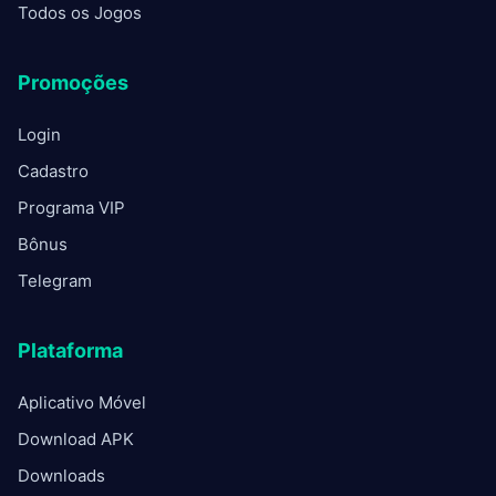
Todos os Jogos
Promoções
Login
Cadastro
Programa VIP
Bônus
Telegram
Plataforma
Aplicativo Móvel
Download APK
Downloads