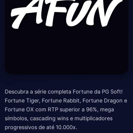
Descubra a série completa Fortune da PG Soft!
Fortune Tiger, Fortune Rabbit, Fortune Dragon e
Fortune OX com RTP superior a 96%, mega
símbolos, cascading wins e multiplicadores
progressivos de até 10.000x.