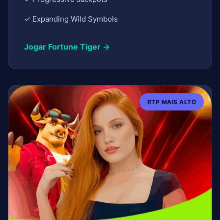
✓ Expanding Wild Symbols
Jogar Fortune Tiger →
RTP MAIS ALTO