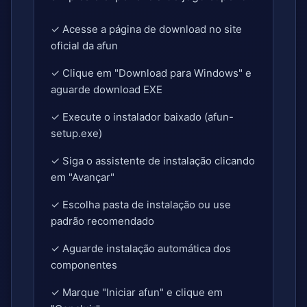
✓ Acesse a página de download no site
oficial da afun
✓ Clique em "Download para Windows" e
aguarde download EXE
✓ Execute o instalador baixado (afun-
setup.exe)
✓ Siga o assistente de instalação clicando
em "Avançar"
✓ Escolha pasta de instalação ou use
padrão recomendado
✓ Aguarde instalação automática dos
componentes
✓ Marque "Iniciar afun" e clique em