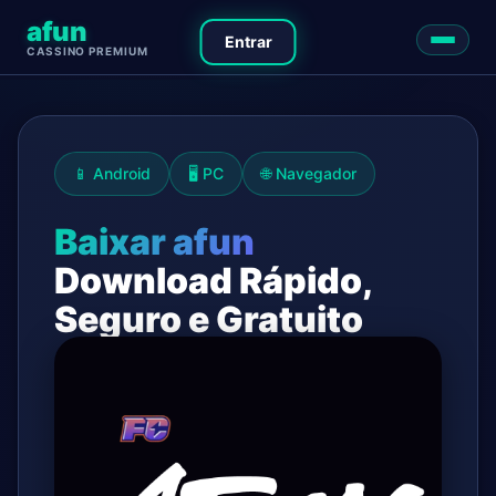
afun
Entrar
CASSINO PREMIUM
📱 Android
🖥️ PC
🌐 Navegador
Baixar afun
Download Rápido,
Seguro e Gratuito