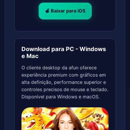
🍎 Baixar para iOS
Download para PC - Windows
e Mac
O cliente desktop da afun oferece
experiência premium com gráficos em
alta definição, performance superior e
controles precisos de mouse e teclado.
Disponível para Windows e macOS.