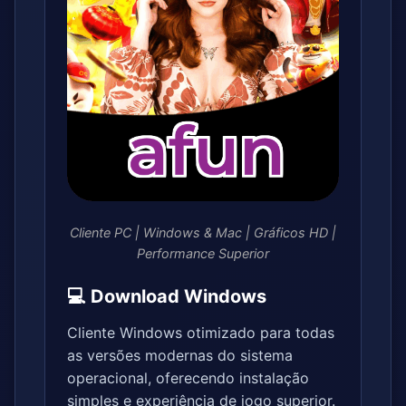
Cliente PC | Windows & Mac | Gráficos HD |
Performance Superior
💻 Download Windows
Cliente Windows otimizado para todas
as versões modernas do sistema
operacional, oferecendo instalação
simples e experiência de jogo superior.