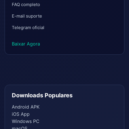
FAQ completo
E-mail suporte
Telegram oficial
Baixar Agora
Downloads Populares
Android APK
iOS App
Windows PC
macOS