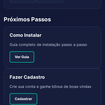
Próximos Passos
Como Instalar
Guia completo de instalação passo a passo
Ver Guia
Fazer Cadastro
Crie sua conta e ganhe bônus de boas-vindas
Cadastrar