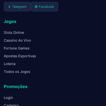
📱 Telegram
📘 Facebook
Jogos
Slots Online
Cassino Ao Vivo
Fortune Games
Apostas Esportivas
Loteria
Todos os Jogos
Promoções
Login
Cadastro